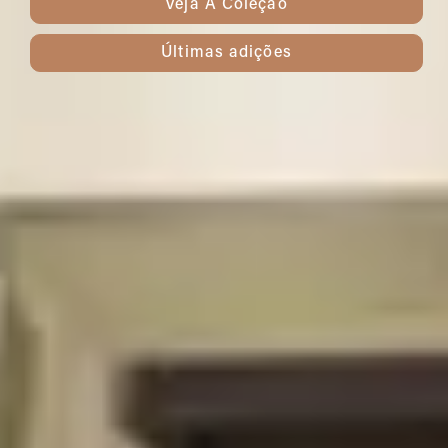
Veja A Coleção
Últimas adições