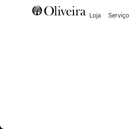
Loja
Serviço