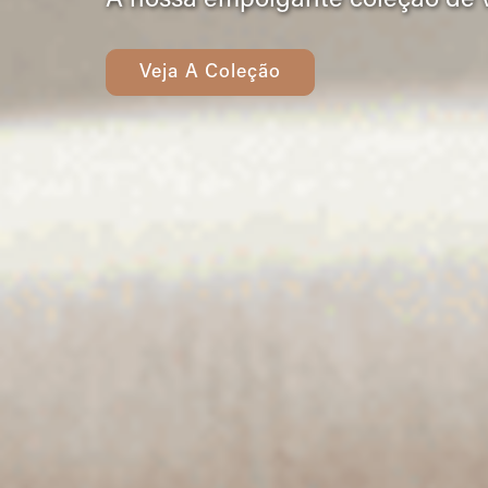
A nossa empolgante coleção de va
Veja A Coleção