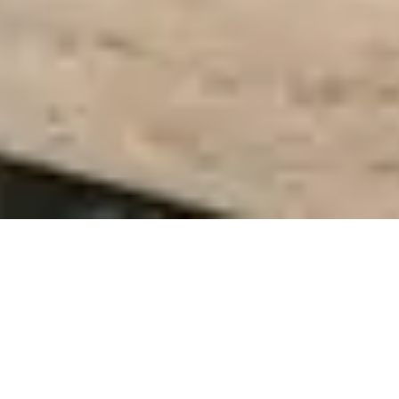
Início
Artigos Decorativos
/
/ Cerâmicos
A Coleção Da Cerâmicos
Oliveira