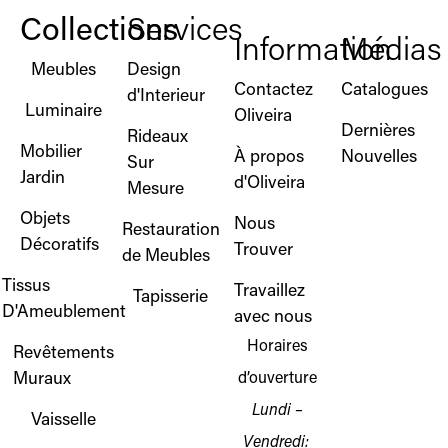
Collections
Services
Information
Médias
Meubles
Design
Contactez
Catalogues
d'Interieur
Luminaire
Oliveira
Dernières
Rideaux
Mobilier
À propos
Nouvelles
Sur
Jardin
d'Oliveira
Mesure
Objets
Nous
Restauration
Décoratifs
Trouver
de Meubles
Tissus
Travaillez
Tapisserie
D'Ameublement
avec nous
Horaires
Revêtements
Muraux
d’ouverture
Lundi –
Vaisselle
Vendredi: