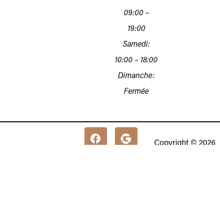
09:00 –
19:00
Samedi:
10:00 – 18:00
Dimanche:
Fermée
Copyright © 2026
Oliveira
B&D Creations Lda
NIF 516138812
Conditions
Rua Almirante Cândido
d'Utilisation
dos Reis 243, 8800-
738 Tavira
Politique de
Confidentialité
Plan du Site