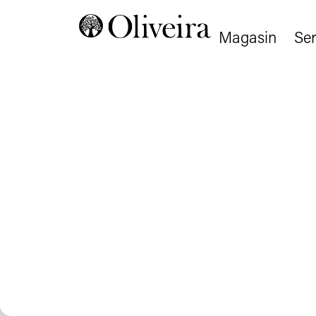
Magasin
Ser