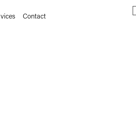
vices
Contact