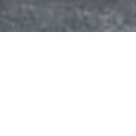
Accueil
Meubles
Tables
/
/
/ Tables de Bistro
La Collection Tables De Bistro
Chez Oliveira
Filtres
Filtrer par prix
Quality