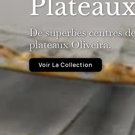
Plateau
De superbes centres d
plateaux Oliveira.
Voir La Collection